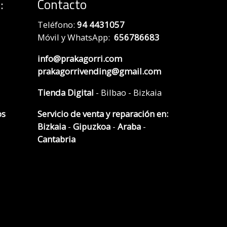
:
Contacto
Teléfono:
94 4431057
Móvil y WhatsApp:
656786683
info@prakagorri.com
prakagorrivending@gmail.com
Tienda Digital
- Bilbao - Bizkaia
os
Servicio de venta y reparación en:
Bizkaia
-
Gipuzkoa
-
Araba
-
Cantabria