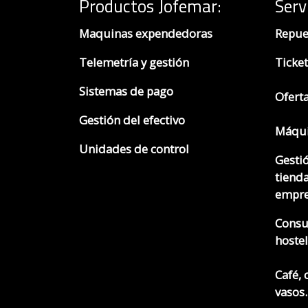
Productos Jofemar
:
Serv
Maquinas expendedoras
Repue
Telemetría y gestión
Ticket
Sistemas de pago
Ofert
Gestión del efectivo
Máqui
Unidades de control
Gesti
tienda
empre
Consu
hostel
Café, 
vasos..