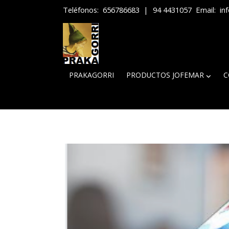
Teléfonos:
656786683
|
94 4431057
Email:
in
PRAKAGORRI
PRODUCTOS JOFEMAR
C