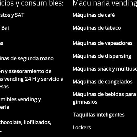
icios y consumibles:
Maquinaria vending
stos y SAT
Máquinas de café
 Bai
Máquinas de tabaco
as
Máquinas de vapeadores
Máquinas de dispensing
nas de segunda mano
Máquinas snack y multius
ón y asesoramiento de
s vending 24 H y servicio a
Máquinas de congelados
sas
Máquinas de bebidas para
mibles vending y
gimnasios
eria
Taquillas inteligentes
chocolate, liofilizados,
Lockers
.