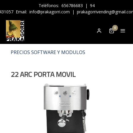
Teléfonos:
656786683
|
94
431057
Email:
info@prakagorri.com
|
prakagorrivending@gmail.co
0
PRECIOS SOFTWARE Y MODULOS
22 ARC PORTA MOVIL