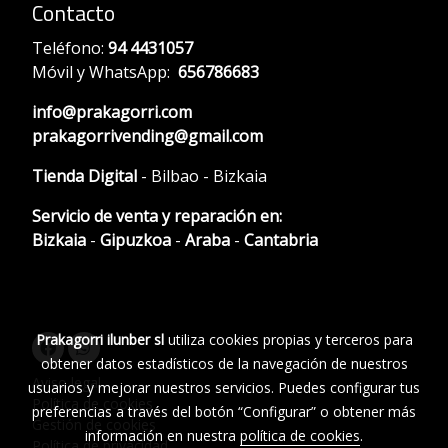
Contacto
Teléfono:
94 4431057
Móvil y WhatsApp:
656786683
info@prakagorri.com
prakagorrivending@gmail.com
Tienda Digital
- Bilbao - Bizkaia
Servicio de venta y reparación en:
Bizkaia
-
Gipuzkoa
-
Araba
-
Cantabria
Prakagorri ilunber sl
utiliza cookies propias y terceros para
obtener datos estadísticos de la navegación de nuestros
Aviso legal
usuarios y mejorar nuestros servicios. Puedes configurar tus
Política de cookies
preferencias a través del botón “Configurar” o obtener más
Gestión de cookies
información en nuestra
política de cookies
.
Política de privacidad