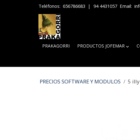
Teléfonos:
656786683
|
94 4431057
Email:
in
PRAKAGORRI
PRODUCTOS JOFEMAR
C
PRECIOS SOFTWARE Y MODULOS
5 ill