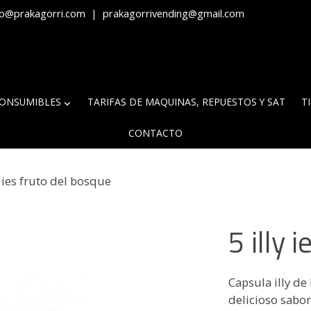
fo@prakagorri.com
|
prakagorrivending@gmail.com
ONSUMIBLES
TARIFAS DE MAQUINAS, REPUESTOS Y SAT
T
CONTACTO
y ies fruto del bosque
5 illy 
Capsula illy de
delicioso sabor