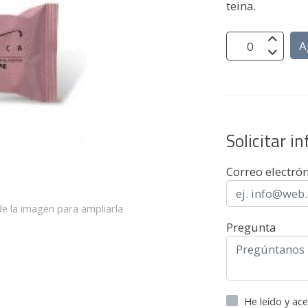
teina.
A
Solicitar i
Correo electró
e la imagen para ampliarla
Pregunta
He leído y ac