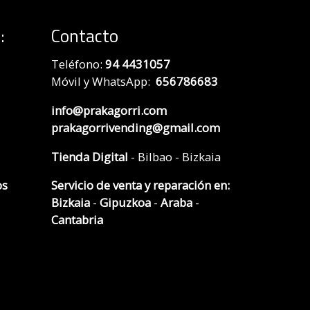
:
Contacto
Teléfono:
94 4431057
Móvil y WhatsApp:
656786683
info@prakagorri.com
prakagorrivending@gmail.com
Tienda Digital
- Bilbao - Bizkaia
os
Servicio de venta y reparación en:
Bizkaia
-
Gipuzkoa
-
Araba
-
Cantabria