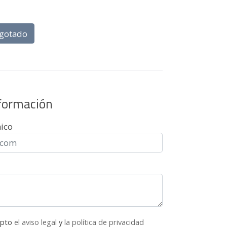
gotado
nformación
nico
epto
el aviso legal
y
la política de privacidad