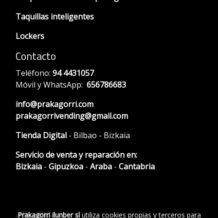
Taquillas inteligentes
Lockers
Contacto
Teléfono:
94 4431057
Móvil y WhatsApp:
656786683
info@prakagorri.com
prakagorrivending@gmail.com
Tienda Digital
- Bilbao - Bizkaia
Servicio de venta y reparación en:
Bizkaia
-
Gipuzkoa
-
Araba
-
Cantabria
Prakagorri ilunber sl
utiliza cookies propias y terceros para