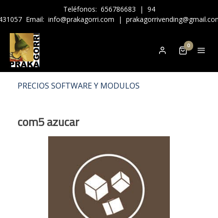
Teléfonos:
656786683
|
94
431057
Email:
info@prakagorri.com
|
prakagorrivending@gmail.co
0
PRECIOS SOFTWARE Y MODULOS
com5 azucar