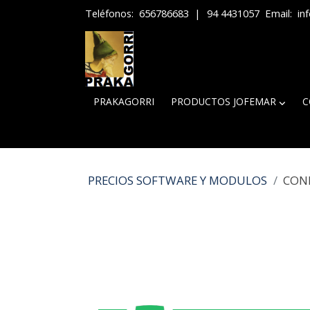
Teléfonos:
656786683
|
94 4431057
Email:
in
PRAKAGORRI
PRODUCTOS JOFEMAR
C
PRECIOS SOFTWARE Y MODULOS
CON