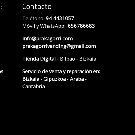
:
Contacto
Teléfono:
94 4431057
Móvil y WhatsApp:
656786683
info@prakagorri.com
prakagorrivending@gmail.com
Tienda Digital
- Bilbao - Bizkaia
os
Servicio de venta y reparación en:
Bizkaia
-
Gipuzkoa
-
Araba
-
Cantabria