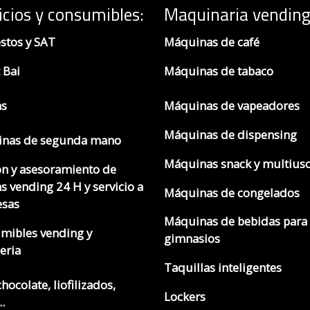
icios y consumibles:
Maquinaria vending
stos y SAT
Máquinas de café
 Bai
Máquinas de tabaco
as
Máquinas de vapeadores
Máquinas de dispensing
nas de segunda mano
Máquinas snack y multius
ón y asesoramiento de
s vending 24 H y servicio a
Máquinas de congelados
sas
Máquinas de bebidas para
mibles vending y
gimnasios
eria
Taquillas inteligentes
chocolate, liofilizados,
Lockers
.