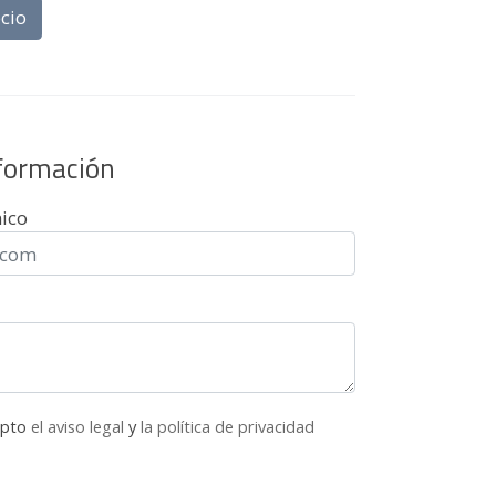
cio
nformación
nico
epto
el aviso legal
y
la política de privacidad