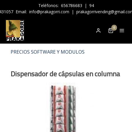
Teléfonos:
656786683
|
94
431057
Email:
info@prakagorri.com
|
prakagorrivending@gmail.co
0
PRECIOS SOFTWARE Y MODULOS
Dispensador de cápsulas en columna