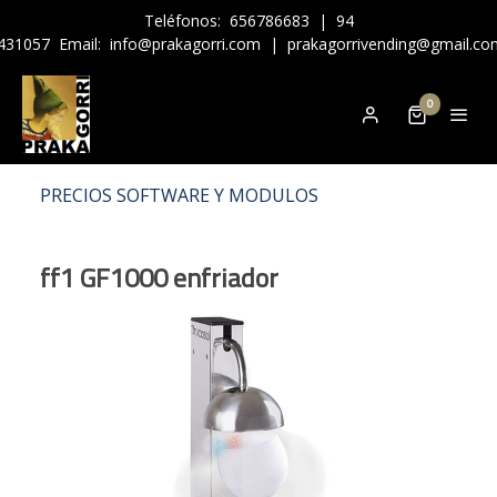
Teléfonos:
656786683
|
94
431057
Email:
info@prakagorri.com
|
prakagorrivending@gmail.co
0
PRECIOS SOFTWARE Y MODULOS
ff1 GF1000 enfriador