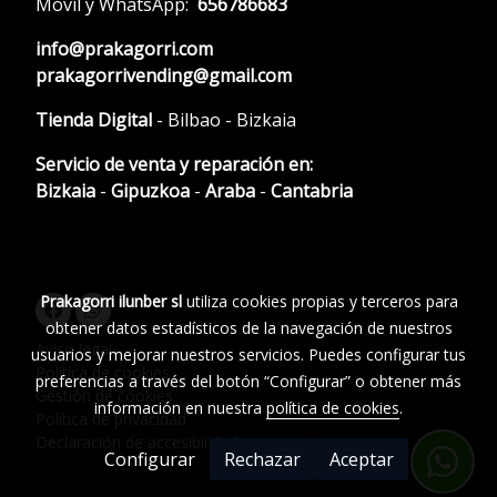
Móvil y WhatsApp:
656786683
info@prakagorri.com
prakagorrivending@gmail.com
Tienda Digital
- Bilbao - Bizkaia
Servicio de venta y reparación en:
Bizkaia
-
Gipuzkoa
-
Araba
-
Cantabria
Prakagorri ilunber sl
utiliza cookies propias y terceros para
obtener datos estadísticos de la navegación de nuestros
Aviso legal
usuarios y mejorar nuestros servicios. Puedes configurar tus
Política de cookies
preferencias a través del botón “Configurar” o obtener más
Gestión de cookies
información en nuestra
política de cookies
.
Política de privacidad
Declaración de accesibilidad
Configurar
Rechazar
Aceptar