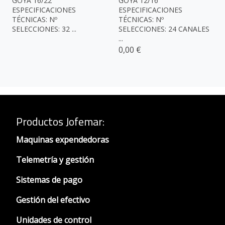
GOYA 16/22
GOYA 12/16
ESPECIFICACIONES
ESPECIFICACIONES
TÉCNICAS: Nº
TÉCNICAS: Nº
SELECCIONES: 32 ...
SELECCIONES: 24 CANALES
...
0,00 €
Productos Jofemar
:
Maquinas expendedoras
Telemetría y gestión
Sistemas de pago
Gestión del efectivo
Unidades de control