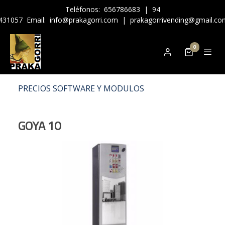
Teléfonos:
656786683
|
94
431057
Email:
info@prakagorri.com
|
prakagorrivending@gmail.co
0
PRECIOS SOFTWARE Y MODULOS
GOYA 10