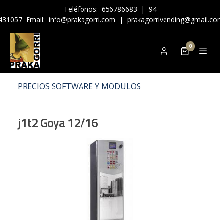
Teléfonos:
656786683
|
94
431057
Email:
info@prakagorri.com
|
prakagorrivending@gmail.co
0
PRECIOS SOFTWARE Y MODULOS
j1t2 Goya 12/16