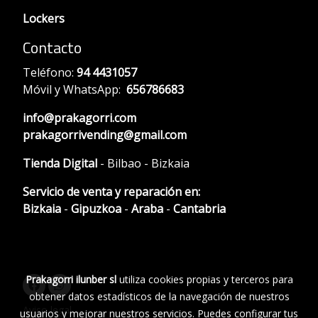
Lockers
Contacto
Teléfono:
94 4431057
Móvil y WhatsApp:
656786683
info@prakagorri.com
prakagorrivending@gmail.com
Tienda Digital
- Bilbao - Bizkaia
Servicio de venta y reparación en:
Bizkaia
-
Gipuzkoa
-
Araba
-
Cantabria
Prakagorri ilunber sl
utiliza cookies propias y terceros para
obtener datos estadísticos de la navegación de nuestros
Aviso legal
usuarios y mejorar nuestros servicios. Puedes configurar tus