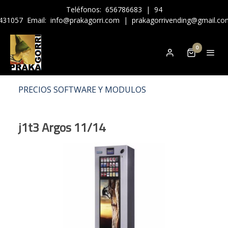
Teléfonos:
656786683
|
94
431057
Email:
info@prakagorri.com
|
prakagorrivending@gmail.co
0
PRECIOS SOFTWARE Y MODULOS
j1t3 Argos 11/14