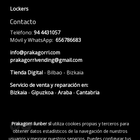
Lockers
Contacto
Teléfono:
94 4431057
Móvil y WhatsApp:
656786683
info@prakagorri.com
prakagorrivending@gmail.com
Tienda Digital
- Bilbao - Bizkaia
Servicio de venta y reparación en:
Bizkaia
-
Gipuzkoa
-
Araba
-
Cantabria
Prakagorri ilunber sl
utiliza cookies propias y terceros para
obtener datos estadísticos de la navegación de nuestros
Aviso legal
usuarios y mejorar nuestros servicios. Puedes configurar tus