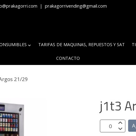
fo@prakagorri.com
|
prakagorrivending@gmail.com
ONSUMIBLES
TARIFAS DE MAQUINAS, REPUESTOS Y SAT
T
CONTACTO
 Argos 21/29
j1t3 A
A