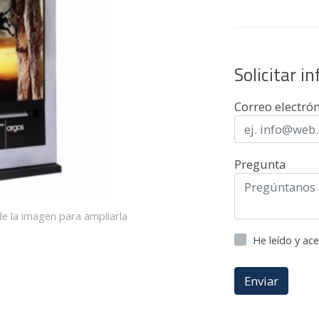
Solicitar i
Correo electró
Pregunta
e la imagen para ampliarla
He leído y ac
Enviar