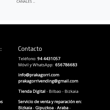
CANALES ...
:
Contacto
Teléfono:
94 4431057
Móvil y WhatsApp:
656786683
info@prakagorri.com
prakagorrivending@gmail.com
Tienda Digital
- Bilbao - Bizkaia
os
Servicio de venta y reparación en:
Bizkaia
-
Gipuzkoa
-
Araba
-