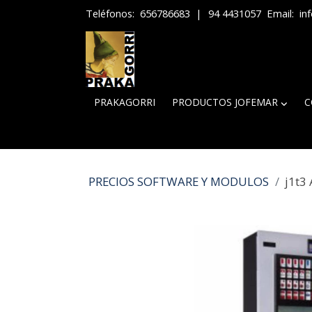
Teléfonos:
656786683
|
94 4431057
Email:
in
PRAKAGORRI
PRODUCTOS JOFEMAR
C
PRECIOS SOFTWARE Y MODULOS
j1t3