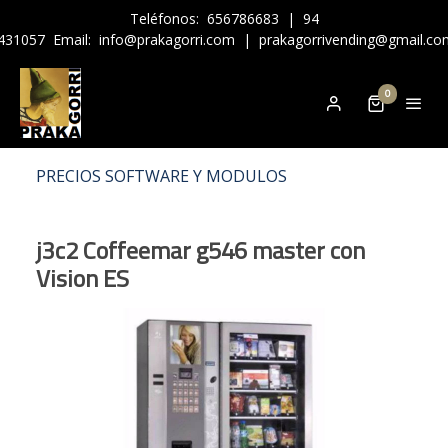
Teléfonos:
656786683
|
94
431057
Email:
info@prakagorri.com
|
prakagorrivending@gmail.co
0
PRECIOS SOFTWARE Y MODULOS
j3c2 Coffeemar g546 master con
Vision ES