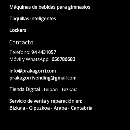
Máquinas de bebidas para gimnasios
Taquillas inteligentes
Lockers
Contacto
Teléfono:
94 4431057
Móvil y WhatsApp:
656786683
info@prakagorri.com
prakagorrivending@gmail.com
Tienda Digital
- Bilbao - Bizkaia
Servicio de venta y reparación en:
Bizkaia
-
Gipuzkoa
-
Araba
-
Cantabria