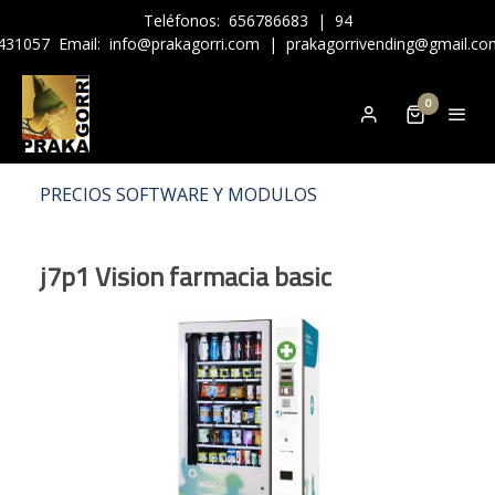
Teléfonos:
656786683
|
94
431057
Email:
info@prakagorri.com
|
prakagorrivending@gmail.co
0
PRECIOS SOFTWARE Y MODULOS
j7p1 Vision farmacia basic