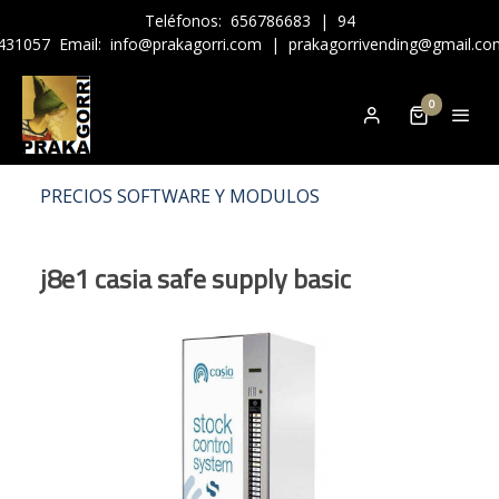
Teléfonos:
656786683
|
94
431057
Email:
info@prakagorri.com
|
prakagorrivending@gmail.co
0
PRECIOS SOFTWARE Y MODULOS
j8e1 casia safe supply basic