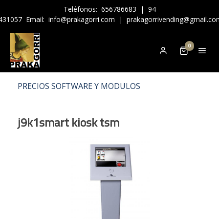
Teléfonos:
656786683
|
94
431057
Email:
info@prakagorri.com
|
prakagorrivending@gmail.co
0
PRECIOS SOFTWARE Y MODULOS
j9k1smart kiosk tsm