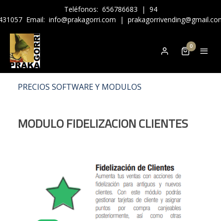
Teléfonos:
656786683
|
94
431057
Email:
info@prakagorri.com
|
prakagorrivending@gmail.co
0
PRECIOS SOFTWARE Y MODULOS
MODULO FIDELIZACION CLIENTES