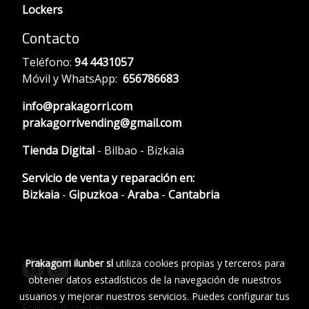
Lockers
Contacto
Teléfono:
94 4431057
Móvil y WhatsApp:
656786683
info@prakagorri.com
prakagorrivending@gmail.com
Tienda Digital
- Bilbao - Bizkaia
Servicio de venta y reparación en:
Bizkaia
-
Gipuzkoa
-
Araba
-
Cantabria
Prakagorri ilunber sl
utiliza cookies propias y terceros para
obtener datos estadísticos de la navegación de nuestros
Aviso legal
usuarios y mejorar nuestros servicios. Puedes configurar tus
Política de cookies