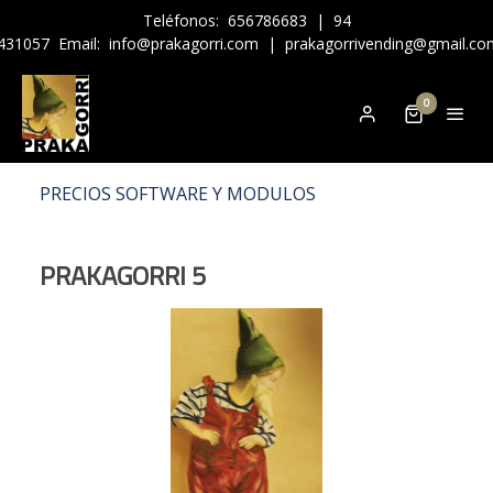
Teléfonos:
656786683
|
94
431057
Email:
info@prakagorri.com
|
prakagorrivending@gmail.co
0
PRECIOS SOFTWARE Y MODULOS
PRAKAGORRI 5