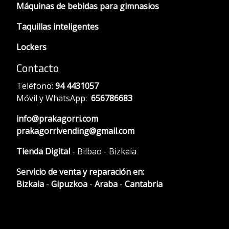
Máquinas de bebidas para gimnasios
Taquillas inteligentes
Lockers
Contacto
Teléfono:
94 4431057
Móvil y WhatsApp:
656786683
info@prakagorri.com
prakagorrivending@gmail.com
Tienda Digital
- Bilbao - Bizkaia
Servicio de venta y reparación en:
Bizkaia
-
Gipuzkoa
-
Araba
-
Cantabria