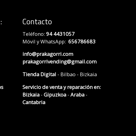
:
Contacto
Teléfono:
94 4431057
Móvil y WhatsApp:
656786683
info@prakagorri.com
prakagorrivending@gmail.com
Tienda Digital
- Bilbao - Bizkaia
os
Servicio de venta y reparación en:
Bizkaia
-
Gipuzkoa
-
Araba
-
Cantabria