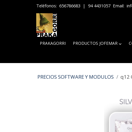
Teléfonos:
656786683
|
94 4431057
Email:
in
PRAKAGORRI
PRODUCTOS JOFEMAR
C
PRECIOS SOFTWARE Y MODULOS
q12 