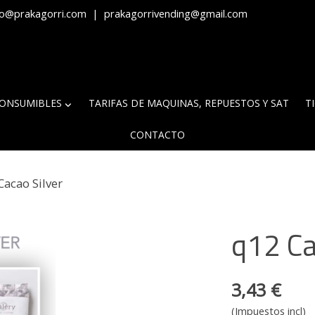
fo@prakagorri.com
|
prakagorrivending@gmail.com
ONSUMIBLES
TARIFAS DE MAQUINAS, REPUESTOS Y SAT
T
CONTACTO
Cacao Silver
q12 Ca
3,43 €
(Impuestos incl)