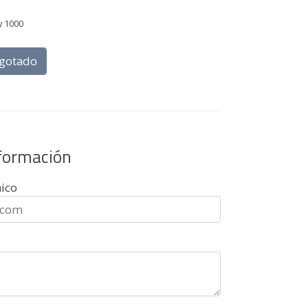
y 1000
gotado
nformación
nico