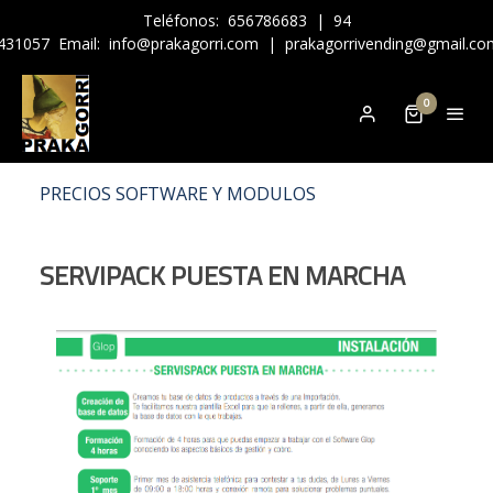
Teléfonos:
656786683
|
94
431057
Email:
info@prakagorri.com
|
prakagorrivending@gmail.co
0
PRECIOS SOFTWARE Y MODULOS
SERVIPACK PUESTA EN MARCHA