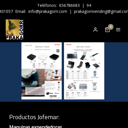
Teléfonos:
656786683
|
94
431057
Email:
info@prakagorri.com
|
prakagorrivending@gmail.co
0
Productos Jofemar
:
Maquinas expendedoras