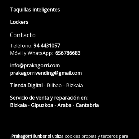
Taquillas inteligentes
Lockers
Contacto
Teléfono:
94 4431057
Móvil y WhatsApp:
656786683
info@prakagorri.com
prakagorrivending@gmail.com
Tienda Digital
- Bilbao - Bizkaia
Servicio de venta y reparación en:
Bizkaia
-
Gipuzkoa
-
Araba
-
Cantabria
Prakagorri ilunber sl
utiliza cookies propias y terceros para