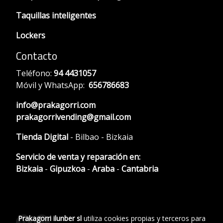
Taquillas inteligentes
Lockers
Contacto
Teléfono:
94 4431057
Móvil y WhatsApp:
656786683
info@prakagorri.com
prakagorrivending@gmail.com
Tienda Digital
- Bilbao - Bizkaia
Servicio de venta y reparación en:
Bizkaia
-
Gipuzkoa
-
Araba
-
Cantabria
Prakagorri ilunber sl
utiliza cookies propias y terceros para