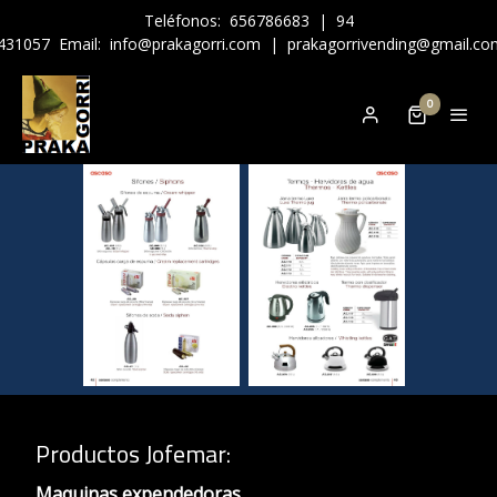
Teléfonos:
656786683
|
94
431057
Email:
info@prakagorri.com
|
prakagorrivending@gmail.co
0
Productos Jofemar
:
Maquinas expendedoras