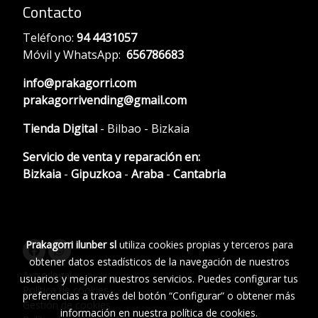
Contacto
Teléfono:
94 4431057
Móvil y WhatsApp:
656786683
info@prakagorri.com
prakagorrivending@gmail.com
Tienda Digital
- Bilbao - Bizkaia
Servicio de venta y reparación en:
Bizkaia
-
Gipuzkoa
-
Araba
-
Cantabria
Prakagorri ilunber sl
utiliza cookies propias y terceros para
obtener datos estadísticos de la navegación de nuestros
Aviso legal
usuarios y mejorar nuestros servicios. Puedes configurar tus
Política de cookies
preferencias a través del botón “Configurar” o obtener más
Gestión de cookies
información en nuestra
política de cookies
.