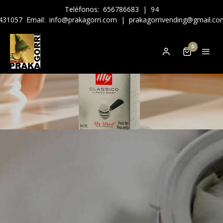
Teléfonos:
656786683
|
94
431057
Email:
info@prakagorri.com
|
prakagorrivending@gmail.co
0