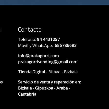
:
Contacto
Teléfono:
94 4431057
Móvil y WhatsApp:
656786683
info@prakagorri.com
prakagorrivending@gmail.com
Tienda Digital
- Bilbao - Bizkaia
os
Servicio de venta y reparación en:
Bizkaia
-
Gipuzkoa
-
Araba
-
Cantabria