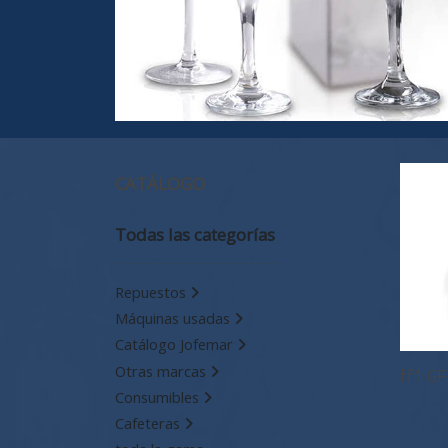
CATÁLOGO
Todas las categorías
Repuestos
Máquinas usadas
Catálogo Jofemar
Otras marcas
ff1 GF
Consumibles
Cafeteras