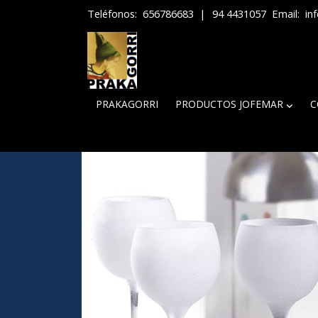
Teléfonos:
656786683
|
94 4431057
Email:
in
PRAKAGORRI
PRODUCTOS JOFEMAR
C