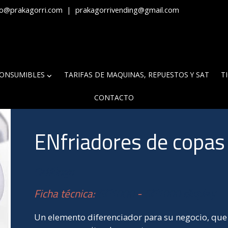
fo@prakagorri.com
|
prakagorrivending@gmail.com
ONSUMIBLES
TARIFAS DE MAQUINAS, REPUESTOS Y SAT
T
CONTACTO
ENfriadores de copas
Catálogo
Ficha técnica:
GF1000
-
GF1000 display
Un elemento diferenciador para su negocio, que e