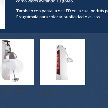
como vasos evitando su goteo.
También con pantalla de LED en la cual podrás p
Prográmala para colocar publicidad o avisos.
1000 enfriador
ff2 GF 1000 enfriador con
display