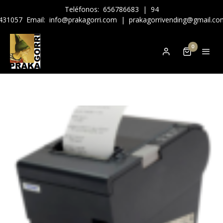
Teléfonos:
656786683
|
94
431057
Email:
info@prakagorri.com
|
prakagorrivending@gmail.co
0