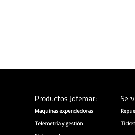
Productos Jofemar
:
Serv
Maquinas expendedoras
Repue
Telemetría y gestión
Ticket