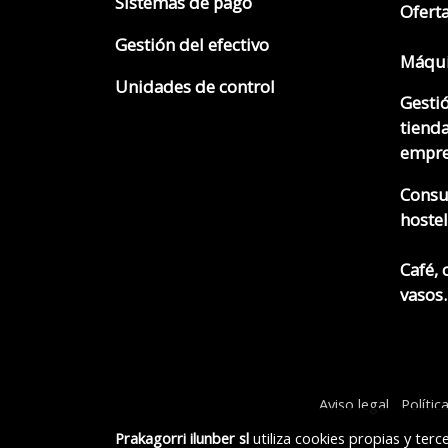
Sistemas de pago
Ofert
Gestión del efectivo
Máqui
Unidades de control
Gesti
tienda
empre
Consu
hostel
Café, 
vasos..
Aviso legal
Polític
Prakagorri ilunber sl
utiliza cookies propias y ter