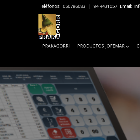
Teléfonos:
656786683
|
94 4431057
Email:
in
PRAKAGORRI
PRODUCTOS JOFEMAR
C