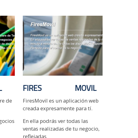
L
FIRES MOVIL
are de
FiresMovil es un aplicación web
creada expresamente para tí.
gocios
En ella podrás ver todas las
ventas realizadas de tu negocio,
reflejadas