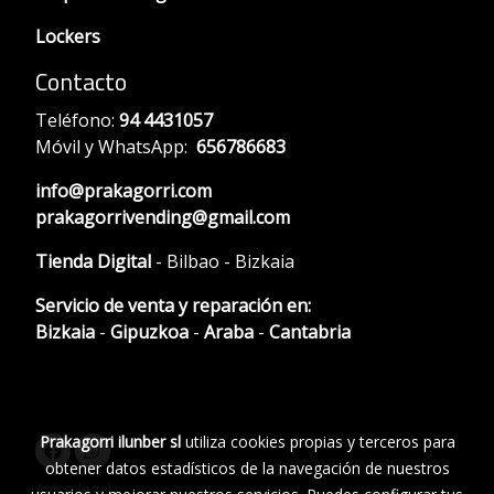
Lockers
Contacto
Teléfono:
94 4431057
Móvil y WhatsApp:
656786683
info@prakagorri.com
prakagorrivending@gmail.com
Tienda Digital
- Bilbao - Bizkaia
Servicio de venta y reparación en:
Bizkaia
-
Gipuzkoa
-
Araba
-
Cantabria
Prakagorri ilunber sl
utiliza cookies propias y terceros para
obtener datos estadísticos de la navegación de nuestros
Aviso legal