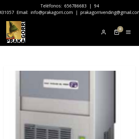
Teléfonos:
656786683
|
94
431057
Email:
info@prakagorri.com
|
prakagorrivending@gmail.co
0