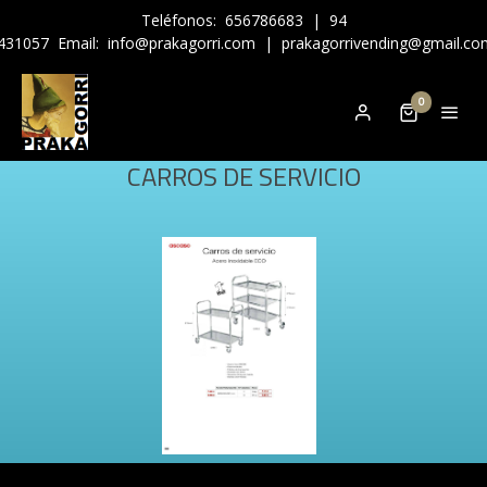
Teléfonos:
656786683
|
94
431057
Email:
info@prakagorri.com
|
prakagorrivending@gmail.co
0
CARROS DE SERVICIO