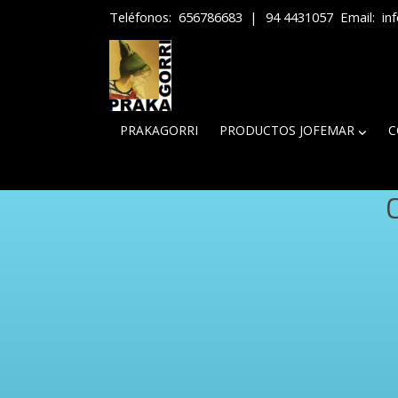
Teléfonos:
656786683
|
94 4431057
Email:
in
PRAKAGORRI
PRODUCTOS JOFEMAR
C