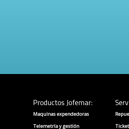
Productos Jofemar
:
Serv
Maquinas expendedoras
Repue
Telemetría y gestión
Ticket