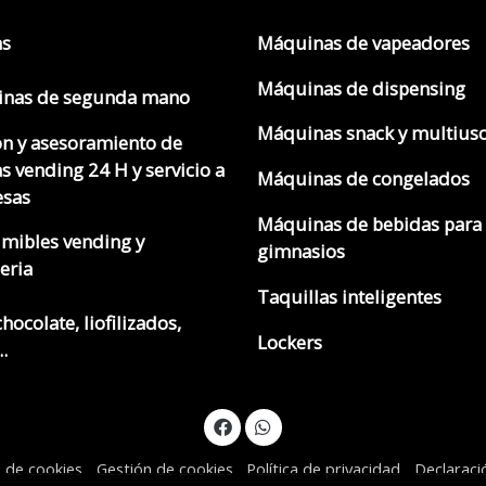
as
Máquinas de vapeadores
Máquinas de dispensing
nas de segunda mano
Máquinas snack y multius
ón y asesoramiento de
s vending 24 H y servicio a
Máquinas de congelados
sas
Máquinas de bebidas para
mibles vending y
gimnasios
eria
Taquillas inteligentes
chocolate, liofilizados,
Lockers
.
a de cookies
Gestión de cookies
Política de privacidad
Declaraci