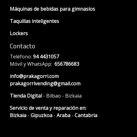
Máquinas de bebidas para gimnasios
Taquillas inteligentes
Lockers
Contacto
Teléfono:
94 4431057
Móvil y WhatsApp:
656786683
info@prakagorri.com
prakagorrivending@gmail.com
Tienda Digital
- Bilbao - Bizkaia
Servicio de venta y reparación en:
Bizkaia
-
Gipuzkoa
-
Araba
-
Cantabria