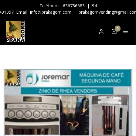
Teléfonos:
656786683
|
94
431057
Email:
info@prakagorri.com
|
prakagorrivending@gmail.co
0