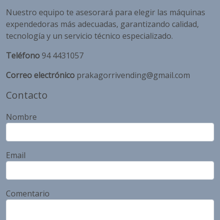
Nuestro equipo te asesorará para elegir las máquinas
expendedoras más adecuadas, garantizando calidad,
tecnología y un servicio técnico especializado.
Teléfono
94 4431057
Correo electrónico
prakagorrivending@gmail.com
Contacto
Nombre
Email
Comentario