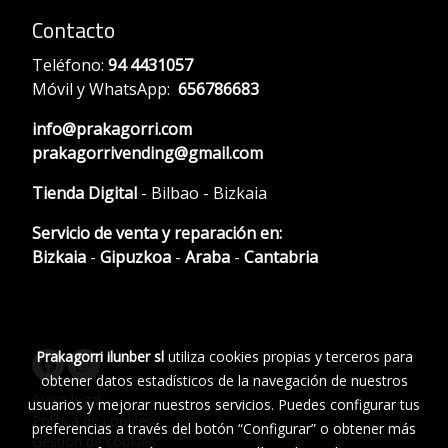
Contacto
Teléfono:
94 4431057
Móvil y WhatsApp:
656786683
info@prakagorri.com
prakagorrivending@gmail.com
Tienda Digital
- Bilbao - Bizkaia
Servicio de venta y reparación en:
Bizkaia
-
Gipuzkoa
-
Araba
-
Cantabria
Prakagorri ilunber sl
utiliza cookies propias y terceros para
obtener datos estadísticos de la navegación de nuestros
Aviso legal
usuarios y mejorar nuestros servicios. Puedes configurar tus
Política de cookies
preferencias a través del botón “Configurar” o obtener más
Gestión de cookies