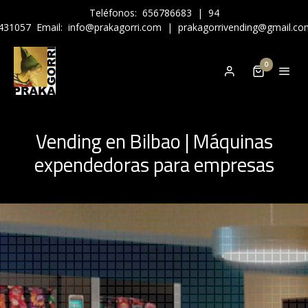
Teléfonos:
656786683
|
94
431057
Email:
info@prakagorri.com
|
prakagorrivending@gmail.co
0
Vending en Bilbao | Máquinas
expendedoras para empresas