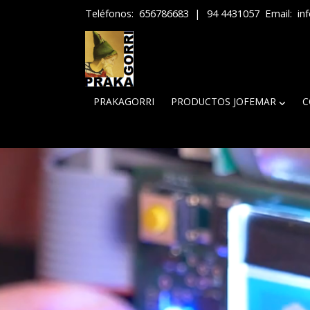
Teléfonos:
656786683
|
94 4431057
Email:
in
PRAKAGORRI
PRODUCTOS JOFEMAR
C