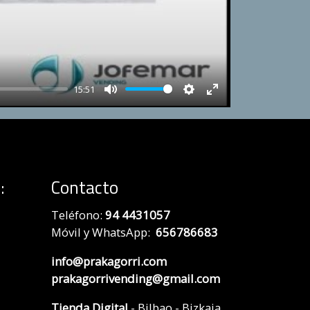
15:51
Mute
Settings
Enter
fullscreen
:
Contacto
Teléfono:
94 4431057
Móvil y WhatsApp:
656786683
info@prakagorri.com
prakagorrivending@gmail.com
Tienda Digital
- Bilbao - Bizkaia